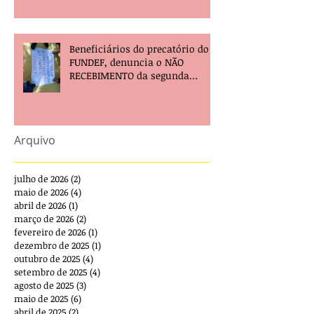
Beneficiários do precatório do
FUNDEF, denuncia o NÃO
RECEBIMENTO da segunda
parcela e pede providências!
Arquivo
julho de 2026
(2)
2 posts
maio de 2026
(4)
4 posts
abril de 2026
(1)
1 post
março de 2026
(2)
2 posts
fevereiro de 2026
(1)
1 post
dezembro de 2025
(1)
1 post
outubro de 2025
(4)
4 posts
setembro de 2025
(4)
4 posts
agosto de 2025
(3)
3 posts
maio de 2025
(6)
6 posts
abril de 2025
(2)
2 posts