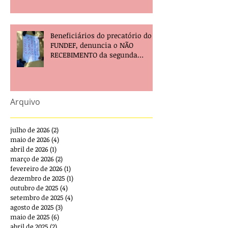
Beneficiários do precatório do
FUNDEF, denuncia o NÃO
RECEBIMENTO da segunda
parcela e pede providências!
Arquivo
julho de 2026
(2)
2 posts
maio de 2026
(4)
4 posts
abril de 2026
(1)
1 post
março de 2026
(2)
2 posts
fevereiro de 2026
(1)
1 post
dezembro de 2025
(1)
1 post
outubro de 2025
(4)
4 posts
setembro de 2025
(4)
4 posts
agosto de 2025
(3)
3 posts
maio de 2025
(6)
6 posts
abril de 2025
(2)
2 posts