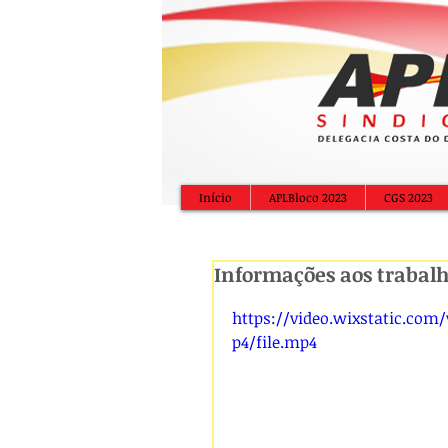
Início
APLBloco 2023
CGS 2023
Informações aos trabal
https://video.wixstatic.com
p4/file.mp4