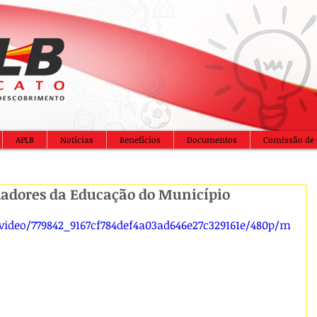
APLB
Notícias
Benefícios
Documentos
Comissão de 
hadores da Educação do Município
/video/779842_9167cf784def4a03ad646e27c329161e/480p/m