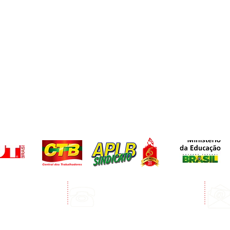
Telefone:
edro Álvares Cabral
(73) 3268-3394
Porto Seguro
(73) 99123-3072 Whatsapp