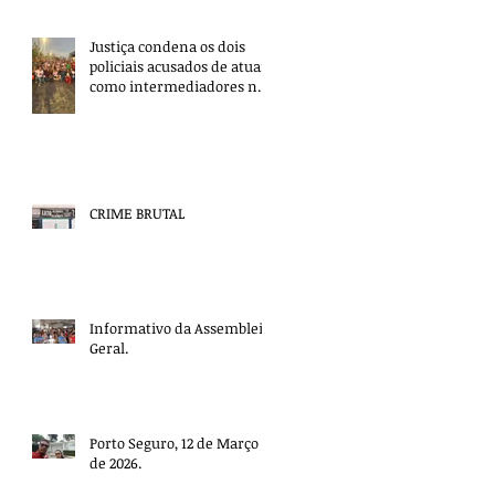
Justiça condena os dois
policiais acusados de atuar
como intermediadores nas
mortes dos professores
Álvaro Henrique e Elisney.
CRIME BRUTAL
Informativo da Assembleia
Geral.
Porto Seguro, 12 de Março
de 2026.