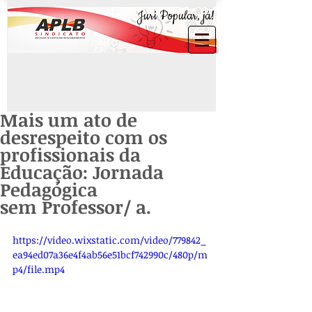
Juri Popular, já!
Mais um ato de
desrespeito com os
profissionais da
Educação: Jornada
Pedagógica
sem Professor/ a.
https://video.wixstatic.com/video/779842_
ea94ed07a36e4f4ab56e51bcf742990c/480p/m
p4/file.mp4