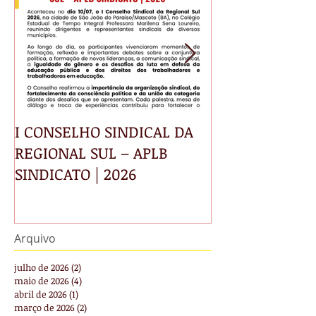
I CONSELHO SINDICAL DA
INFORMATIVO
REGIONAL SUL – APLB
SINDICATO | 2026
Arquivo
julho de 2026
(2)
2 posts
maio de 2026
(4)
4 posts
abril de 2026
(1)
1 post
março de 2026
(2)
2 posts