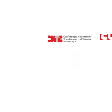
Endereço
: Rua P
Nº 160 - Centro - 
Horário d