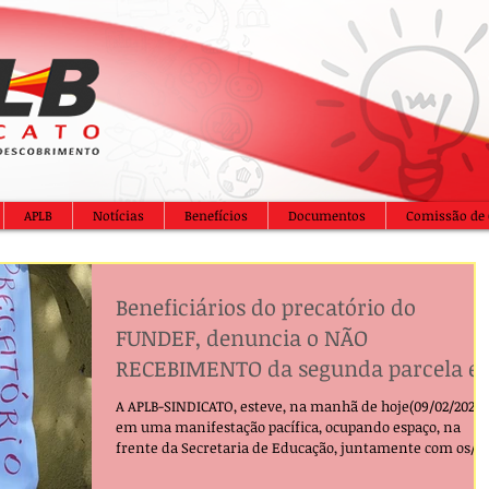
APLB
Notícias
Benefícios
Documentos
Comissão de 
Beneficiários do precatório do
FUNDEF, denuncia o NÃO
RECEBIMENTO da segunda parcela e
pede providências!
A APLB-SINDICATO, esteve, na manhã de hoje(09/02/2026)
em uma manifestação pacífica, ocupando espaço, na
frente da Secretaria de Educação, juntamente com os/a
servidores/ inativos e ativos que não receberam a