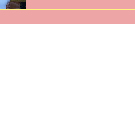
segunda parcela do precatório. A prefeitura efetuou o
pagamento do precatório, priorizando, inicialmente, as
pessoas que tem vínculo trabalhista com a Secretaria de
Educação, enquanto aqueles/as servidores/as que não
tem mais vínculo com a referida secretaria, NÃO rece