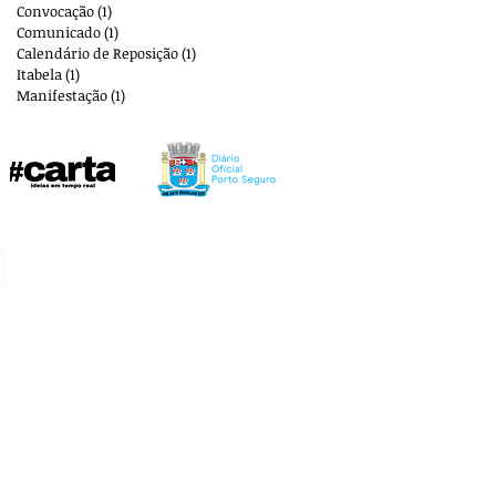
Convocação
(1)
1 post
Comunicado
(1)
1 post
Calendário de Reposição
(1)
1 post
Itabela
(1)
1 post
Manifestação
(1)
1 post
E-mail:
aplbportoseguro@gmail.com