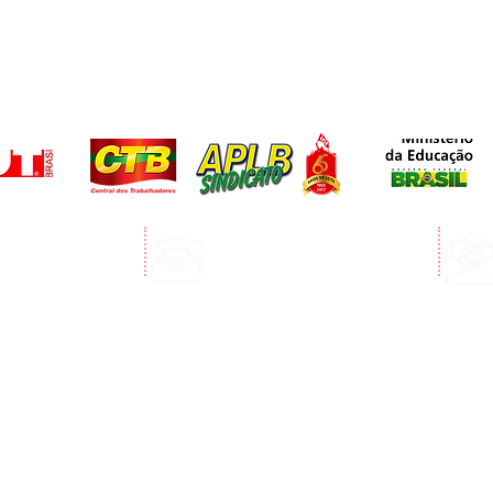
Telefone:
edro Álvares Cabral
(73) 3268-3394
Porto Seguro
(73) 99123-3072 Whatsapp
e funcionamento: Segunda a sexta - 8:00 às 12:00 e das 13:00 às 17:00