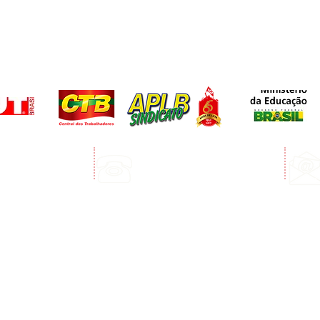
Telefone:
edro Álvares Cabral
(73) 3268-3394
Porto Seguro
(73) 99123-3072 Whatsapp
e funcionamento: Segunda a sexta - 8:00 às 12:00 e das 13:00 às 17:00