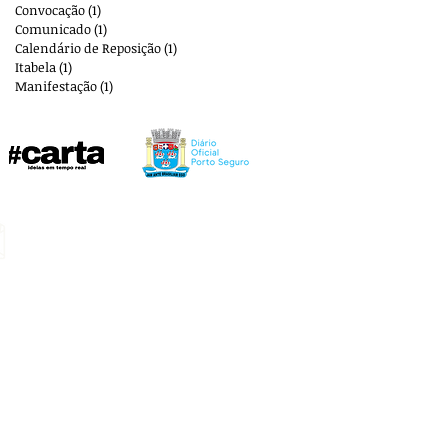
Convocação
(1)
1 post
Comunicado
(1)
1 post
Calendário de Reposição
(1)
1 post
Itabela
(1)
1 post
Manifestação
(1)
1 post
E-mail:
aplbportoseguro@gmail.com