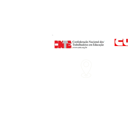
Endereço
: Rua P
Nº 160 - Centro - 
Horário d