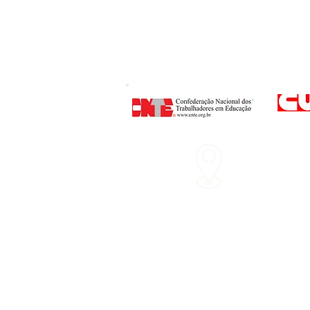
Endereço
: Rua P
Nº 160 - Centro - 
Horário d