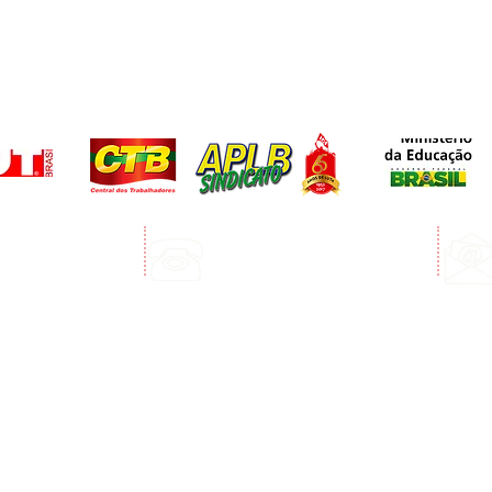
Telefone:
edro Álvares Cabral
(73) 3268-3394
Porto Seguro
(73) 99123-3072 Whatsapp
e funcionamento: Segunda a sexta - 8:00 às 12:00 e das 13:00 às 17:00