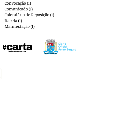
Convocação
(1)
1 post
Comunicado
(1)
1 post
Calendário de Reposição
(1)
1 post
Itabela
(1)
1 post
Manifestação
(1)
1 post
E-mail:
aplbportoseguro@gmail.com