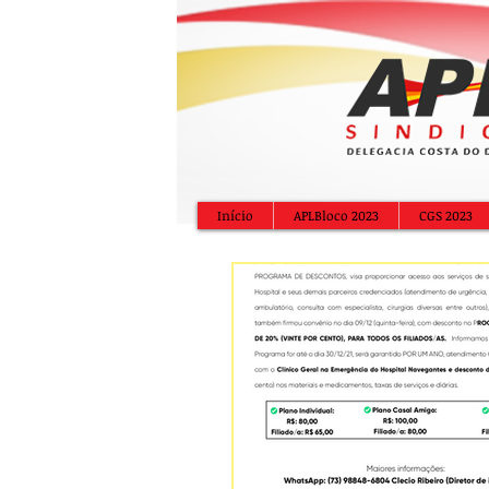
Início
APLBloco 2023
CGS 2023