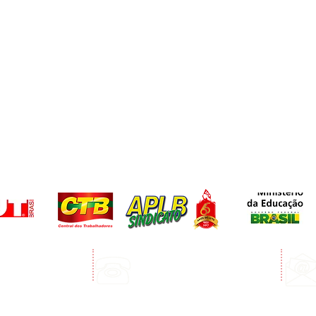
Telefone:
edro Álvares Cabral
(73) 3268-3394
Porto Seguro
(73) 99123-3072 Whatsapp