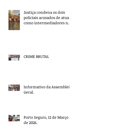
Justiça condena os dois
policiais acusados de atuar
como intermediadores nas
mortes dos professores
Álvaro Henrique e Elisney.
CRIME BRUTAL
Informativo da Assembleia
Geral.
Porto Seguro, 12 de Março
de 2026.