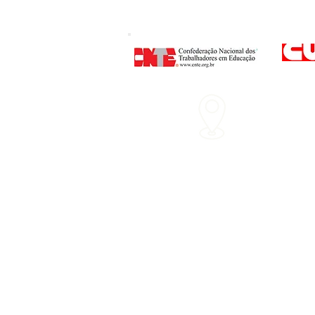
Endereço
: Rua P
Nº 160 - Centro - 
Horário d