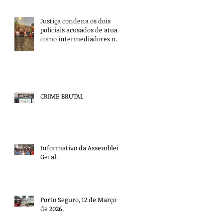
Justiça condena os dois
policiais acusados de atuar
como intermediadores nas
mortes dos professores
Álvaro Henrique e Elisney.
CRIME BRUTAL
Informativo da Assembleia
Geral.
Porto Seguro, 12 de Março
de 2026.