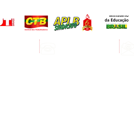
Telefone:
edro Álvares Cabral
(73) 3268-3394
Porto Seguro
(73) 99123-3072 Whatsapp
e funcionamento: Segunda a sexta - 8:00 às 12:00 e das 13:00 às 17:00