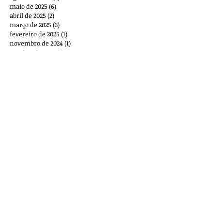
maio de 2025
(6)
6 posts
abril de 2025
(2)
2 posts
março de 2025
(3)
3 posts
fevereiro de 2025
(1)
1 post
novembro de 2024
(1)
1 post
outubro de 2024
(1)
1 post
setembro de 2024
(3)
3 posts
agosto de 2024
(8)
8 posts
junho de 2024
(1)
1 post
maio de 2024
(1)
1 post
abril de 2024
(3)
3 posts
março de 2024
(2)
2 posts
fevereiro de 2024
(2)
2 posts
dezembro de 2023
(4)
4 posts
novembro de 2023
(5)
5 posts
outubro de 2023
(7)
7 posts
setembro de 2023
(5)
5 posts
agosto de 2023
(12)
12 posts
julho de 2023
(3)
3 posts
junho de 2023
(3)
3 posts
maio de 2023
(1)
1 post
março de 2023
(2)
2 posts
outubro de 2022
(1)
1 post