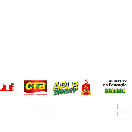
Telefone:
edro Álvares Cabral
(73) 3268-3394
Porto Seguro
(73) 99123-3072 Whatsapp