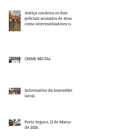
Justiça condena os dois
policiais acusados de atuar
como intermediadores nas
mortes dos professores
Álvaro Henrique e Elisney.
CRIME BRUTAL
Informativo da Assembleia
Geral.
Porto Seguro, 12 de Março
de 2026.